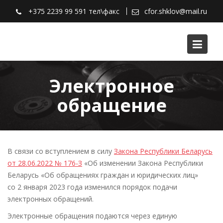
П
+375 2239 99 591 тел\факс
cfor.shklov@mail.ru
е
р
е
й
т
и
Электронное
к
обращение
с
о
д
е
р
В связи со вступлением в силу
Закона Республики Беларусь
ж
от 28.06.2022 № 176-З
«Об изменении Закона Республики
и
Беларусь «Об обращениях граждан и юридических лиц»
м
со 2 января 2023 года изменился порядок подачи
о
электронных обращений.
м
Электронные обращения подаются через единую
у