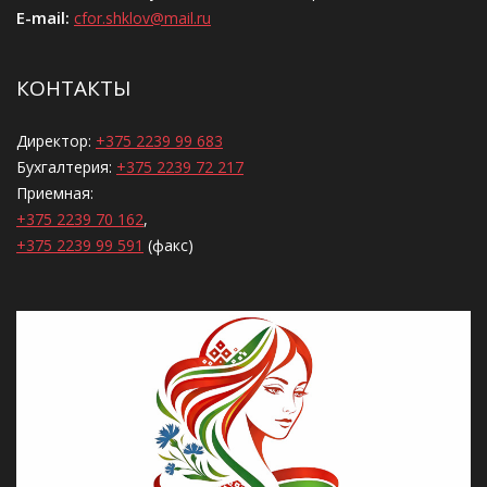
E-mail:
cfor.shklov@mail.ru
КОНТАКТЫ
Директор:
+375 2239 99 683
Бухгалтерия:
+375 2239 72 217
Приемная:
+375 2239 70 162
,
+375 2239 99 591
(факс)