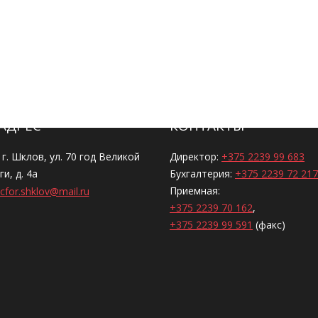
АДРЕС
КОНТАКТЫ
 г. Шклов, ул. 70 год Великой
Директор:
+375 2239 99 683
и, д. 4а
Бухгалтерия:
+375 2239 72 217
Приемная:
cfor.shklov@mail.ru
+375 2239 70 162
,
+375 2239 99 591
(факс)