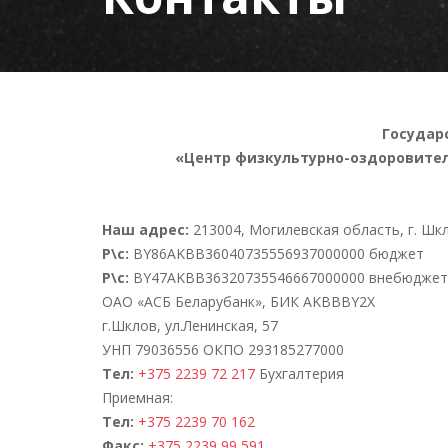
Государ
«Центр физкультурно-оздоровител
Наш адрес:
213004, Могилевская область, г. Шкло
Р\с:
BY86AKBB36040735556937000000 бюджет
Р\с:
BY47AKBB36320735546667000000 внебюджет
ОАО «АСБ Беларубанк», БИК AKBBBY2X
г.Шклов, ул.Ленинская, 57
УНП 79036556 ОКПО 293185277000
Тел:
+375 2239 72 217
Бухгалтерия
Приемная:
Tел:
+375 2239 70 162
Факс:
+375 2239 99 591