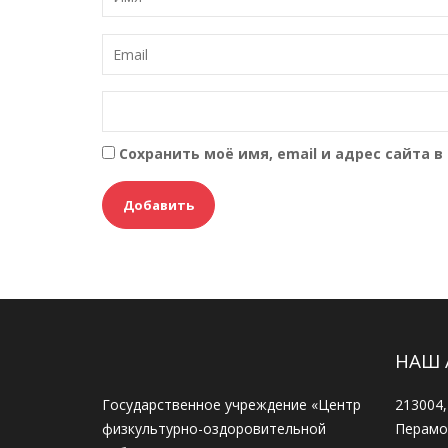
п
и
с
я
м
Сохранить моё имя, email и адрес сайта
НАШ 
Государственное учреждение «Центр
213004,
физкультурно-оздоровительной
Перамог