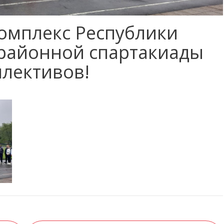
омплекс Республики
 районной спартакиады
ллективов!