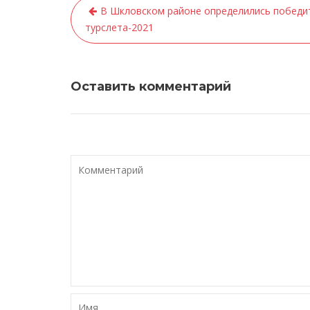
В Шкловском районе определились победи
Н
турслета-2021
а
в
и
Оставить комментарий
г
а
ц
и
я
п
о
з
а